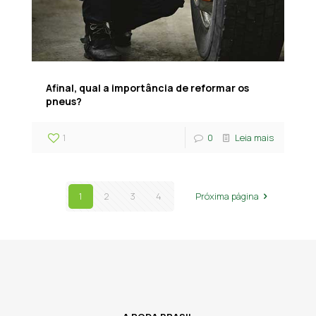
Afinal, qual a importância de reformar os
pneus?
1
0
Leia mais
1
2
3
4
Próxima página