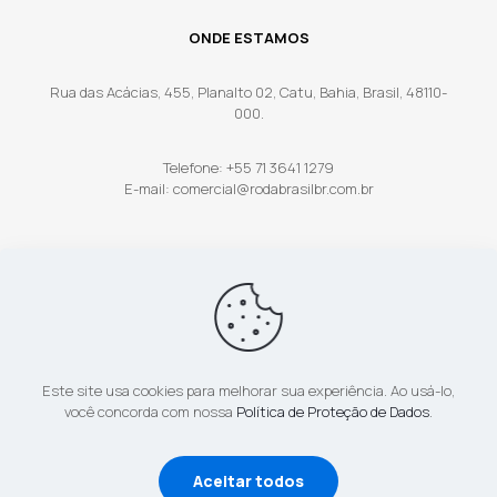
ONDE ESTAMOS
Rua das Acácias, 455, Planalto 02, Catu, Bahia, Brasil, 48110-
000.
Telefone: +55 71 3641 1279
E-mail: comercial@rodabrasilbr.com.br
Este site usa cookies para melhorar sua experiência. Ao usá-lo,
© Roda Brasil. Rua das Acácias, 455. Catu, Bahia, Brasil,
você concorda com nossa
Política de Proteção de Dados
.
48110-000 - Desenvolvido por:
WebD2
Aceitar todos