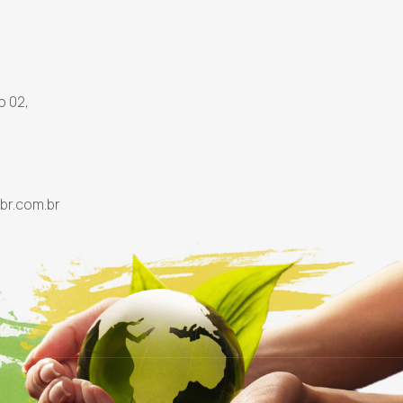
o 02,
br.com.br