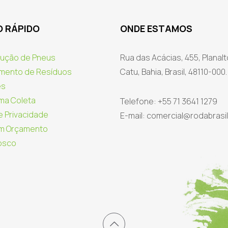
 RÁPIDO
ONDE ESTAMOS
ução de Pneus
Rua das Acácias, 455, Planalt
mento de Resíduos
Catu, Bahia, Brasil, 48110-000.
es
uma Coleta
Telefone: +55 71 3641 1279
de Privacidade
E-mail: comercial@rodabrasil
 um Orçamento
osco